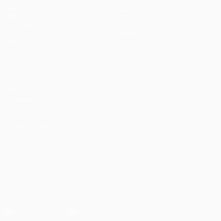
Partite
Squadre
UEFA.tv
Notizie
Sorteggi
Storia
Giochi
Dettagli
Stat.
Store (club)
VISITA
ANCHE
UEFA.com
Fondazione
UEFA
CAMBIA LINGUA
Italiano
English
Français
Deutsch
Русский
Español
Italiano
Português
العربية
SEGUICI SU
Scarica l'app ufficiale