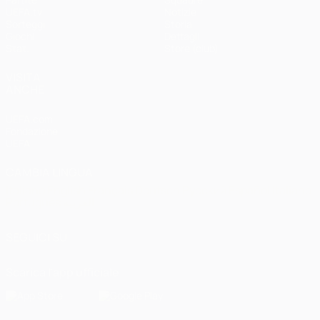
UEFA.tv
Notizie
Sorteggi
Storia
Giochi
Dettagli
Stat.
Store (club)
VISITA
ANCHE
UEFA.com
Fondazione
UEFA
CAMBIA LINGUA
Italiano
English
Français
Deutsch
Русский
Español
Italiano
Português
العربية
SEGUICI SU
Scarica l'app ufficiale