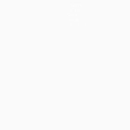
Squadre
Notizie
Storia
Dettagli
Store (club)
ortuguês
العربية