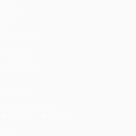
Partite
UEFA.tv
Sorteggi
Giochi
Stat.
VISITA ANCHE
UEFA.com
Fondazione UEFA
CAMBIA LINGUA
Italiano
English
Français
Deutsch
Русский
Español
Italiano
P
SEGUICI SU
Scarica l'app ufficiale
Privacy