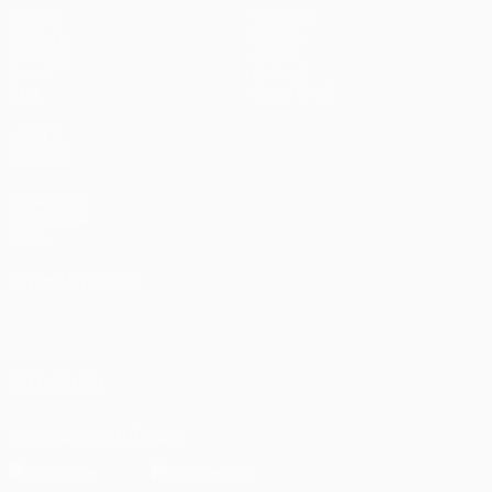
Partite
Squadre
UEFA.tv
Notizie
Sorteggi
Storia
Giochi
Dettagli
Stat.
Store (club)
VISITA
ANCHE
UEFA.com
Fondazione
UEFA
CAMBIA LINGUA
Italiano
English
Français
Deutsch
Русский
Español
Italiano
Português
العربية
SEGUICI SU
Scarica l'app ufficiale