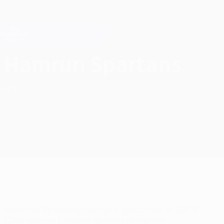
Passa
al
contenuto
Champions League Ufficiale
Scarica
principale
Risultati e Fantasy live
UEFA Champions League
Hamrun Spartans F.C. UEFA Champions League 2026/27
Hamrun Spartans
MLT
Hamrun Spartans non sta giocando in UEFA
Champions League questa stagione