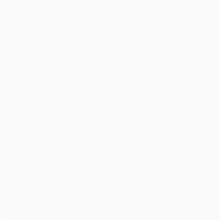
CAMBIA LINGUA
Italiano
English
Français
Deutsch
Русский
Español
Italiano
Português
العربية
SEGUICI SU
Scarica l'app ufficiale
Privacy
Termini e condizioni
Politica sui cookie
Impostazioni Privacy
© 1998-2026 UEFA. Tutti i diritti riservati
La parola UEFA, il logo UEFA e tutti i marchi che si riferiscono a