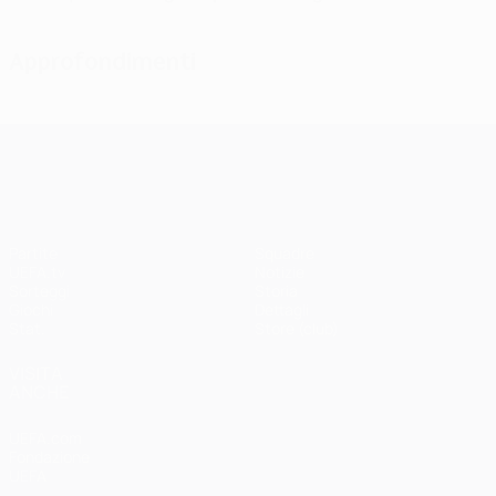
Approfondimenti
UEFA Champions League
Partite
Squadre
UEFA.tv
Notizie
Sorteggi
Storia
Giochi
Dettagli
Stat.
Store (club)
VISITA
ANCHE
UEFA.com
Fondazione
UEFA