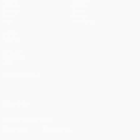
UEFA.tv
Notizie
Sorteggi
Storia
Giochi
Dettagli
Stat.
Store (club)
VISITA
ANCHE
UEFA.com
Fondazione
UEFA
CAMBIA LINGUA
Italiano
English
Français
Deutsch
Русский
Español
Italiano
Português
العربية
SEGUICI SU
Scarica l'app ufficiale