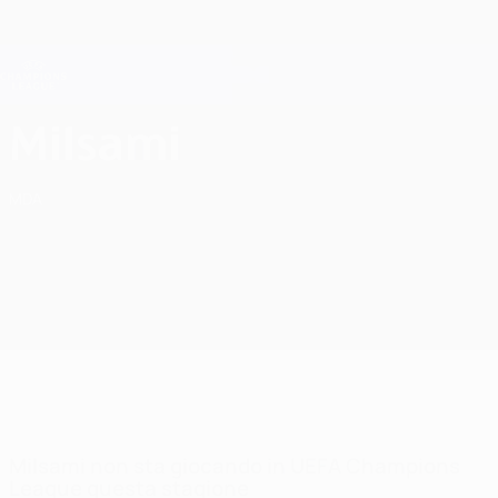
Passa
al
contenuto
Champions League Ufficiale
Scarica
principale
Risultati e Fantasy live
UEFA Champions League
FC Milsami Orhei UEFA Champions League 2026/27
Milsami
MDA
Milsami non sta giocando in UEFA Champions
League questa stagione