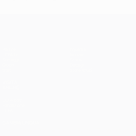
UEFA Champions League
Partite
Squadre
UEFA.tv
Notizie
Sorteggi
Storia
Giochi
Dettagli
Stat.
Store (club)
VISITA
ANCHE
UEFA.com
Fondazione
UEFA
CAMBIA LINGUA
Italiano
English
Français
Deutsch
Русский
Español
Italiano
Português
العربية