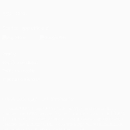
SEGUICI SU
Scarica l'app ufficiale
Privacy
Termini e condizioni
Politica sui cookie
Impostazioni Privacy
© 1998-2026 UEFA. Tutti i diritti riservati
La parola UEFA, il logo UEFA e tutti i marchi che si riferiscono a
competizioni UEFA, sono marchi registrati e/o copyright della UEFA.
Tali marchi non possono essere utilizzati in nessun modo per scopi
commerciali. L'utilizzo di UEFA.com sta a significare l'accettazione
dei Termini e Condizioni e delle Norme sulla Privacy.