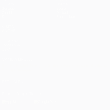
UEFA.tv
Notizie
Sorteggi
Storia
Giochi
Dettagli
Stat.
Store (club)
VISITA
ANCHE
UEFA.com
Fondazione
UEFA
CAMBIA LINGUA
Italiano
English
Français
Deutsch
Русский
Español
Italiano
Português
العربية
SEGUICI SU
Scarica l'app ufficiale