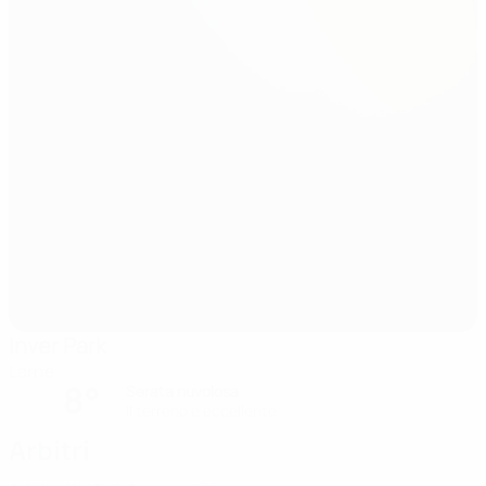
Inver Park
Larne
8°
Serata nuvolosa
Il terreno è eccellente
Arbitri