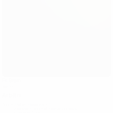
FK Srem
Jakovo
Arbitri
Arbitro
Rahim Hasanov
AZE
Assistenti arbitrali
Yashar Abbasov
AZE