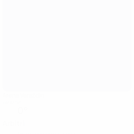
Arena Varaždin
Varaždin
0°
Arbitri