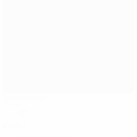
Estrad Alingsås
Alingsås
0°
Arbitri