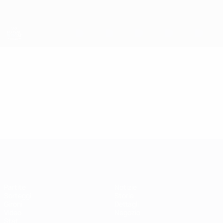
Passa
al
contenuto
principale
EURO Futsal
Video
Highlights
EURO Futsal
Partite
Notizie
Sorteggi
Storia
Gironi
Dettagli
Video
Negozio
Stat.