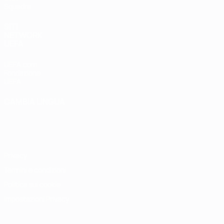
Squadre
SITI
NETWORK
UEFA
UEFA.com
Fondazione
UEFA
CAMBIA LINGUA
Italiano
English
Français
Deutsch
Русский
Español
Italiano
Português
Privacy
Termini e condizioni
Politica sui cookie
Impostazioni Privacy