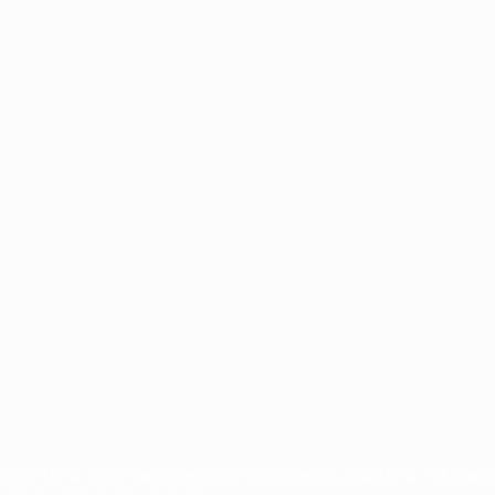
ortuguês
petizioni UEFA, sono marchi registrati e/o copyright della UEFA. Tali mar