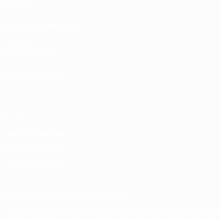
Squadre
SITI NETWORK UEFA
UEFA.com
Fondazione UEFA
CAMBIA LINGUA
Italiano
English
Français
Deutsch
Русский
Español
Italiano
P
Privacy
Termini e condizioni
Politica sui cookie
Impostazioni Privacy
© 1998-2026 UEFA. Tutti i diritti riservati
La parola UEFA, il logo UEFA e tutti i marchi che si riferiscono a com