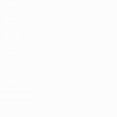
Squadre
SITI
NETWORK
UEFA
UEFA.com
Fondazione
UEFA
CAMBIA LINGUA
Italiano
English
Français
Deutsch
Русский
Español
Italiano
Português
Privacy
Termini e condizioni
Politica sui cookie
Impostazioni Privacy