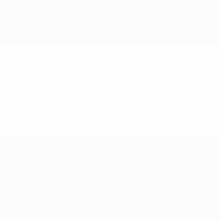
Passa
al
contenuto
principale
EURO Futsal
Video
Highlights
EURO Futsal
Partite
Notizie
Sorteggi
Storia
Gironi
Dettagli
Video
Negozio
Stat.