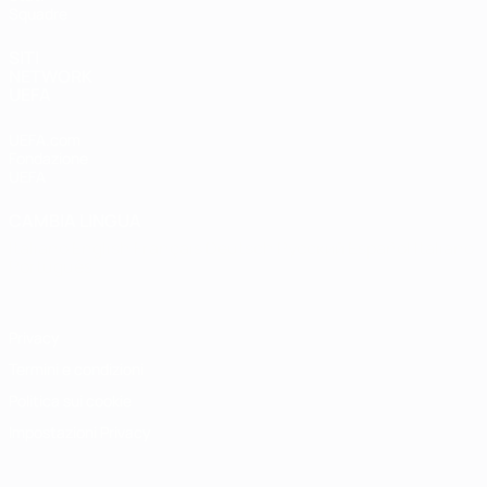
Squadre
SITI
NETWORK
UEFA
UEFA.com
Fondazione
UEFA
CAMBIA LINGUA
Italiano
English
Français
Deutsch
Русский
Español
Italiano
Português
Privacy
Termini e condizioni
Politica sui cookie
Impostazioni Privacy