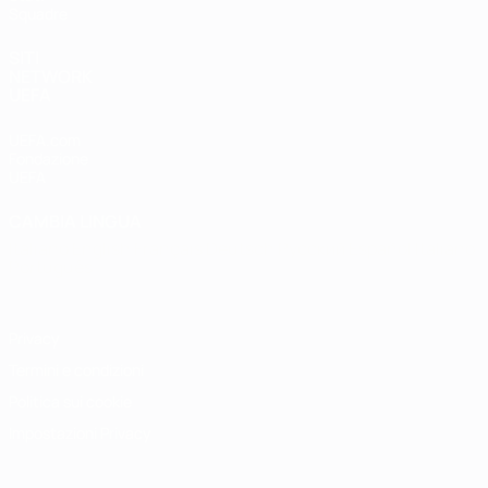
Squadre
SITI
NETWORK
UEFA
UEFA.com
Fondazione
UEFA
CAMBIA LINGUA
Italiano
English
Français
Deutsch
Русский
Español
Italiano
Português
Privacy
Termini e condizioni
Politica sui cookie
Impostazioni Privacy