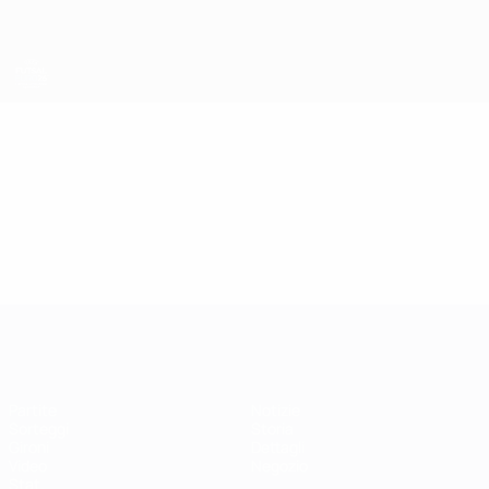
Passa
al
contenuto
principale
EURO Futsal
Video
Highlights
EURO Futsal
Partite
Notizie
Sorteggi
Storia
Gironi
Dettagli
Video
Negozio
Stat.