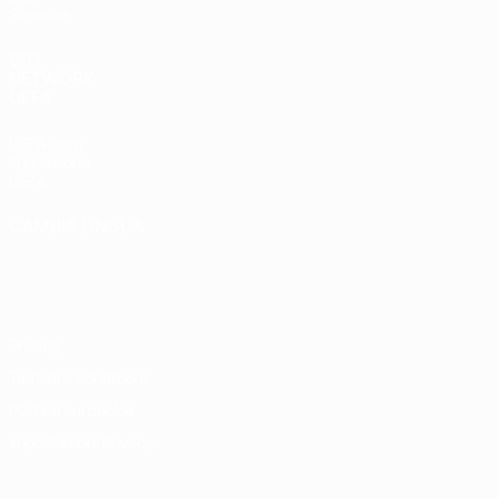
Squadre
SITI
NETWORK
UEFA
UEFA.com
Fondazione
UEFA
CAMBIA LINGUA
Italiano
English
Français
Deutsch
Русский
Español
Italiano
Português
Privacy
Termini e condizioni
Politica sui cookie
Impostazioni Privacy