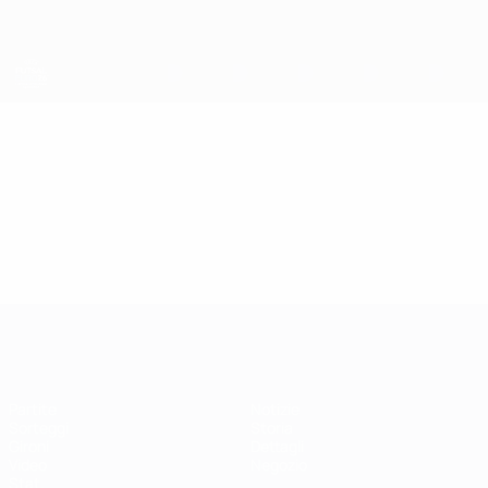
Passa
al
contenuto
principale
EURO Futsal
Video
Highlights
EURO Futsal
Partite
Notizie
Sorteggi
Storia
Gironi
Dettagli
Video
Negozio
Stat.