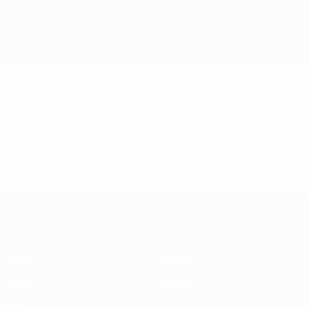
Passa
al
contenuto
principale
EURO Futsal
Video
In vetrina
EURO Futsal
Partite
Notizie
Sorteggi
Storia
Gironi
Dettagli
Video
Negozio
Stat.