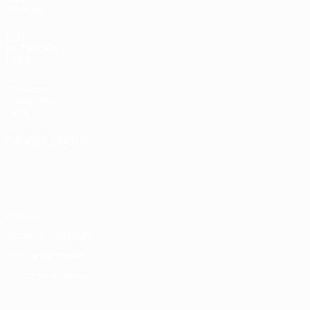
Squadre
SITI
NETWORK
UEFA
UEFA.com
Fondazione
UEFA
CAMBIA LINGUA
Italiano
English
Français
Deutsch
Русский
Español
Italiano
Português
Privacy
Termini e condizioni
Politica sui cookie
Impostazioni Privacy