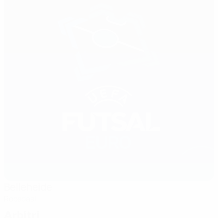
Belleheide
Roosdaal
Arbitri