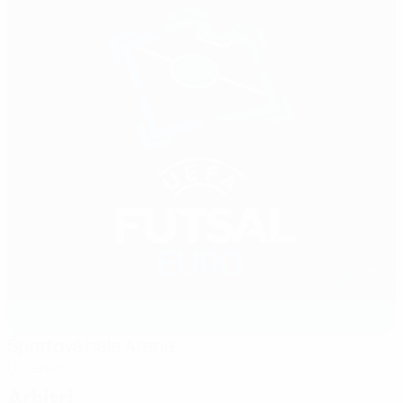
Športová hala Arena
Lučenec
Arbitri