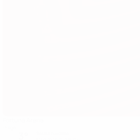
Fortuna Arena
Praga
3°
Serata nuvolosa
Il terreno è eccellente