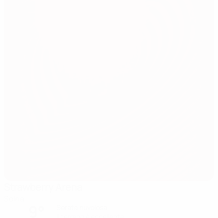
Strawberry Arena
Solna
9°
Serata nuvolosa
Il terreno è eccellente