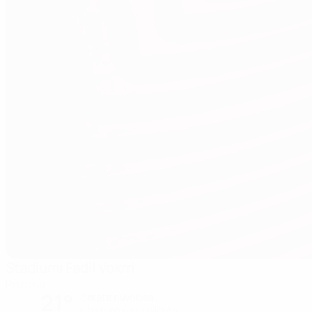
Stadiumi Fadil Vokrri
Pristina
21°
Serata nuvolosa
Il terreno è eccellente