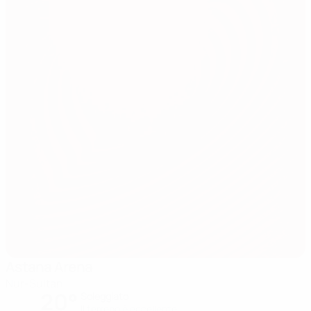
Astana Arena
Nur-Sultan
20°
Soleggiato
Il terreno è eccellente