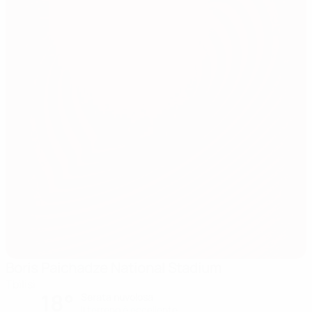
Boris Paichadze National Stadium
Tbilisi
18°
Serata nuvolosa
Il terreno è eccellente