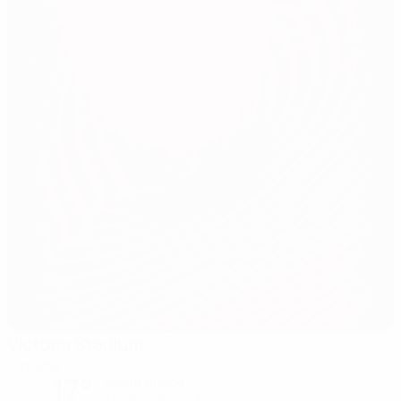
Victoria Stadium
Gibraltar
17°
serata limpida
Il terreno è eccellente