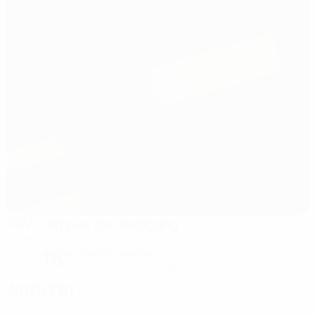
PSV Campus de Herdgang
Eindhoven
18°
Serata nuvolosa
Il terreno è eccellente
Arbitri