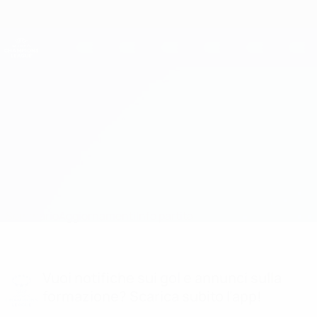
Passa
al
contenuto
UEFA Women's Champions League
Scarica
principale
Risultati e statistiche live
UEFA Women's Champions League
Frankfurt vs Umeå Formazioni
Sommario
Aggiornamenti
Info partita
Vuoi notifiche sui gol e annunci sulla
formazione? Scarica subito l'app!