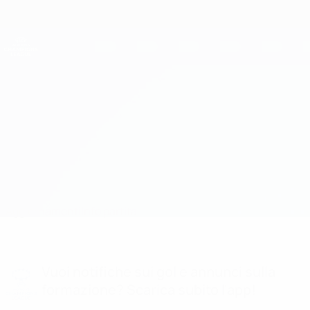
Passa
al
contenuto
UEFA Women's Champions League
Scarica
principale
Risultati e statistiche live
UEFA Women's Champions League
Glentoran vs Pyunik
Aggiornamenti
Info partita
Vuoi notifiche sui gol e annunci sulla
formazione? Scarica subito l'app!