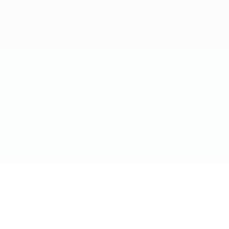
Scarica