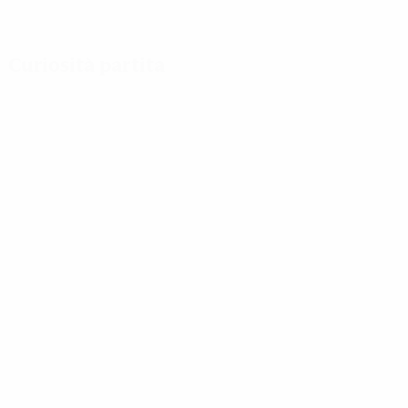
Curiosità partita