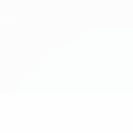
mazione? Scarica subito l'app!