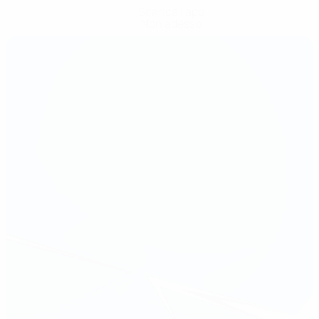
Scarica l'app
Non adesso