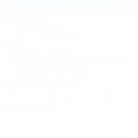
Arsenal Stadium
Londra
serata limpida
0°
Il terreno è eccellente
Arbitri
Arbitro
Marta Huerta De Aza
ESP
Assistente arbitrale
Guadalupe Porras Ayuso
ESP
Eliana Fernández González
ESP
Quarto ufficiale
Ainara Acevedo
ESP
Cartelle stampa partita
Trova informazioni dettagliate e aggiornate per ogni partita.
Vai alle cartella stampa