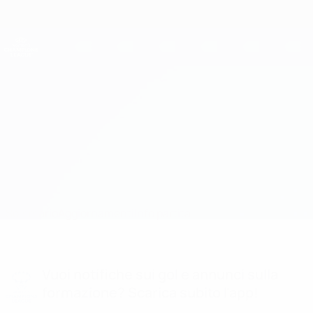
Passa
al
contenuto
UEFA Women's Champions League
Scarica
principale
Risultati e statistiche live
UEFA Women's Champions League
Bayern vs OL Lyonnes
Sommario
Aggiornamenti
Info partita
Vuoi notifiche sui gol e annunci sulla
formazione? Scarica subito l'app!