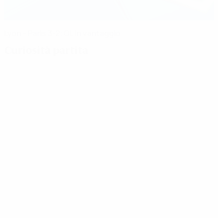
Lyon - Paris 3-2: OL in vantaggio
Curiosità partita