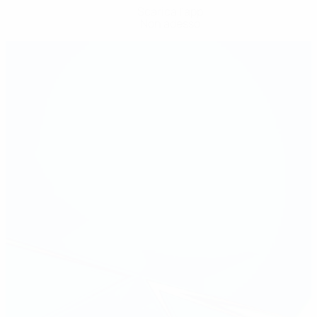
Scarica l'app
Non adesso