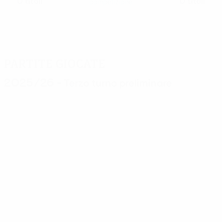
0 titoli
0 titoli
competizione
Partite giocate
2025/26
Terzo turno preliminare