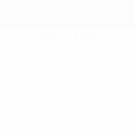
Passa
al
contenuto
UEFA Europa League Ufficiale
Scarica
principale
Risultati e statistiche live
UEFA Europa League
Testa a testa
Vittorie
Pareggi
Vittorie
2
0
0
Gol segnati
5
2
Capocannoniere di
tutti i tempi
Eliran Atar
N'Dri Philippe Koffi
13 gol
1 gol
Record nella