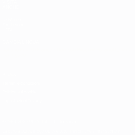
VISITA
ANCHE
UEFA.com
Fondazione
UEFA
CAMBIA LINGUA
Italiano
English
Français
Deutsch
Русский
Español
Italiano
Português
Privacy
Termini e condizioni
Politica sui cookie
Impostazioni Privacy
© 1998-2026 UEFA. Tutti i diritti riservati
La parola UEFA, il logo UEFA e tutti i marchi che si riferiscono a