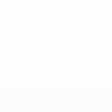
I sette successi del Siviglia in Europa
League
Scelta di
02:29
01:18
00:51
redazione
31/05/2023
Guarda il
17/07/2023
20/07/2023
Siviglia
Highlights
UCCC
che alza il
finale Copa
Highlights:
trofeo
CONMEBOL
Sevilla -
dell'Euro
Sudamericana
Independiente
League
2022
del Valle 1-1
UEFA CONMEBOL Club Challenge
(4-1 rig.)
Partita
Notizie