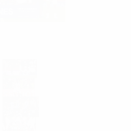
In evidenza
Challenge Cup: la partita minuto per
minuto
Tutti i gol del Siviglia nell'Europa League
2022/23
Tutti i gol: Independiente del Valle
UEFA e CONMEBOL lanciano la Club
Challenge