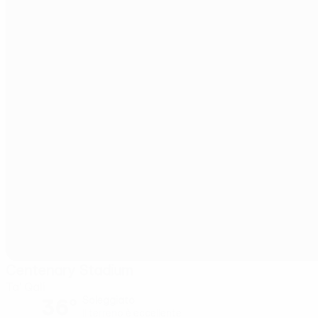
Centenary Stadium
Ta' Qali
36°
Soleggiato
Il terreno è eccellente