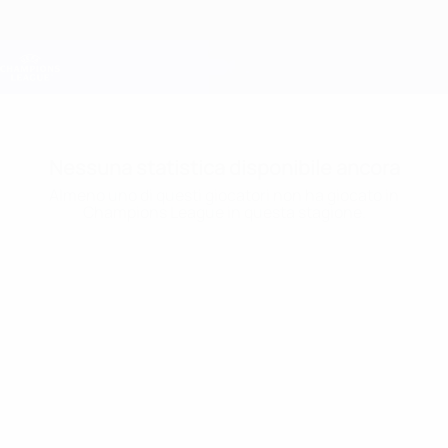
Passa
al
contenuto
Champions League Ufficiale
Scarica
principale
Risultati e Fantasy live
UEFA Champions League
Nessuna statistica disponibile ancora
Almeno uno di questi giocatori non ha giocato in
Champions League in questa stagione.