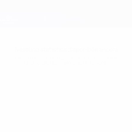
Passa
al
contenuto
Champions League Ufficiale
Scarica
principale
Risultati e Fantasy live
UEFA Champions League
Nessuna statistica disponibile ancora
Almeno uno di questi giocatori non ha giocato in
Champions League in questa stagione.