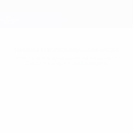
Passa
al
contenuto
Champions League Ufficiale
Scarica
principale
Risultati e Fantasy live
UEFA Champions League
Nessuna statistica disponibile ancora
Almeno uno di questi giocatori non ha giocato in
Champions League in questa stagione.