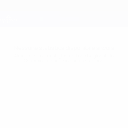
Passa
al
contenuto
Champions League Ufficiale
Scarica
principale
Risultati e Fantasy live
UEFA Champions League
Nessuna statistica disponibile ancora
Almeno uno di questi giocatori non ha giocato in
Champions League in questa stagione.