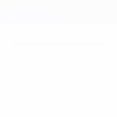
Passa
al
contenuto
Champions League Ufficiale
Scarica
principale
Risultati e Fantasy live
UEFA Champions League
Nessuna statistica disponibile ancora
Almeno uno di questi giocatori non ha giocato in
Champions League in questa stagione.