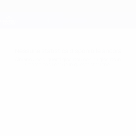
Passa
al
contenuto
Champions League Ufficiale
Scarica
principale
Risultati e Fantasy live
UEFA Champions League
Nessuna statistica disponibile ancora
Almeno uno di questi giocatori non ha giocato in
Champions League in questa stagione.