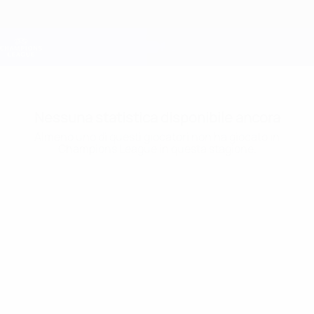
Passa
al
contenuto
Champions League Ufficiale
Scarica
principale
Risultati e Fantasy live
UEFA Champions League
Nessuna statistica disponibile ancora
Almeno uno di questi giocatori non ha giocato in
Champions League in questa stagione.