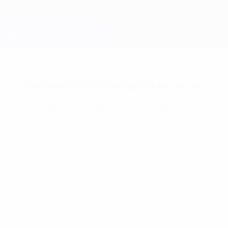
Passa
al
contenuto
Champions League Ufficiale
Scarica
principale
Risultati e Fantasy live
UEFA Champions League
Nessuna statistica disponibile ancora
Almeno uno di questi giocatori non ha giocato in
Champions League in questa stagione.