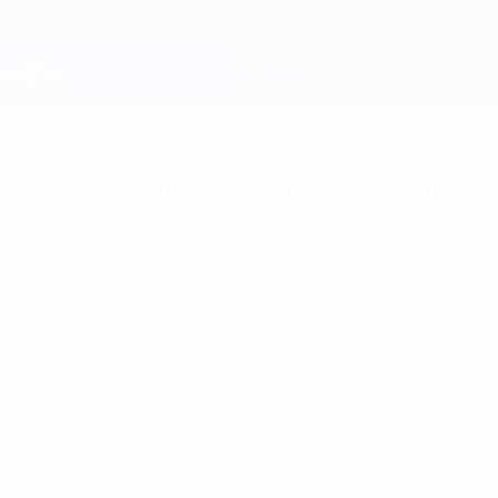
Passa
al
contenuto
Champions League Ufficiale
Scarica
principale
Risultati e Fantasy live
UEFA Champions League
Nessuna statistica disponibile ancora
Almeno uno di questi giocatori non ha giocato in
Champions League in questa stagione.