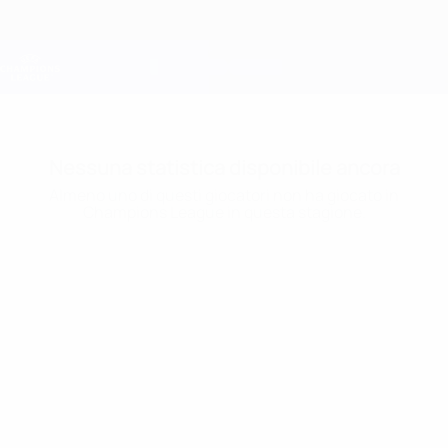
Passa
al
contenuto
Champions League Ufficiale
Scarica
principale
Risultati e Fantasy live
UEFA Champions League
Nessuna statistica disponibile ancora
Almeno uno di questi giocatori non ha giocato in
Champions League in questa stagione.