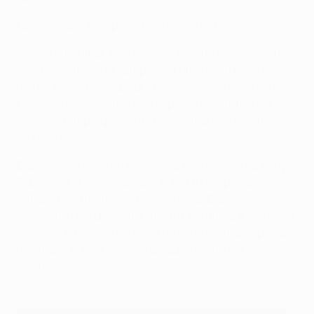
La cronaca di Liverpool - Real Madrid 2-0
Secondo Benítez, anche Jones è stato determinante:
"Si è mosso bene in campo e ha fatto molti tagli da
dietro". Il centrocampista cresciuto nelle giovanili del
Liverpool è il soggetto della clip centrale, tratta dal
secondo tempo, quando ha alzato maggiormente il
raggio d'azione.
Dopo essere sceso in profondità per ricevere da Andy
Robertson, Jones si libera di Luka Modrić prima di
entrare nella metà campo madrilena. Dopo aver
innescato Luis Díaz sulla sinistra, continua a muoversi
e riceve un passaggio di ritorno dal colombiano prima
di entrare in area e creare un'opportunità per Mac
Allister.