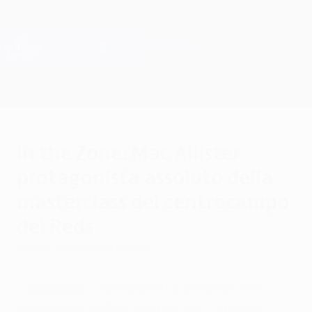
Passa
al
contenuto
Champions League Ufficiale
Scarica
principale
Risultati e Fantasy live
UEFA Champions League
In the Zone: Mac Allister
protagonista assoluto della
masterclass del centrocampo
dei Reds
giovedì 28 novembre 2024
"I passaggi, i movimenti e le corse alle
spalle dei centrocampisti del Liverpool