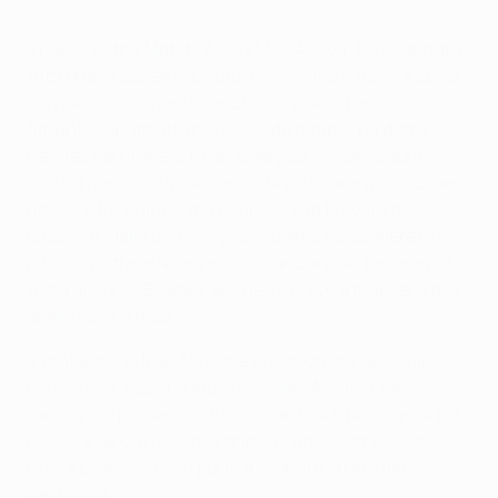
In the Zone: I maestri del centrocampo del Liverpool
Il Player of the Match, Alexis Mac Allister, ha incarnato
tutti questi aspetti. "È stato bravissimo a trovare spazi
con i suoi movimenti e anche con i suoi passaggi
filtranti, soprattutto nel secondo tempo", ha detto
Benítez del numero 10 del Liverpool. Il video sopra
illustra non solo la sua capacità di trovare gli spazi per
ricevere tra le linee, ma anche la sua bravura nei
passaggi. Nella prima clip lo vediamo raccogliere un
passaggio tra le linee prima di lanciare un pallone per la
testa di Conor Bradley, anche lui bravo a muoversi alle
spalle della difesa.
Il vantaggio di Mac Allister è protagonista della clip
conclusiva. L'azione inizia con Mac Allister che
raccoglie il passaggio di Virgil van Dijk e poi avanza per
ricevere da Curtis Jones prima di uno scambio con
Conor Bradley che lo porta a segnare la rete del
vantaggio.