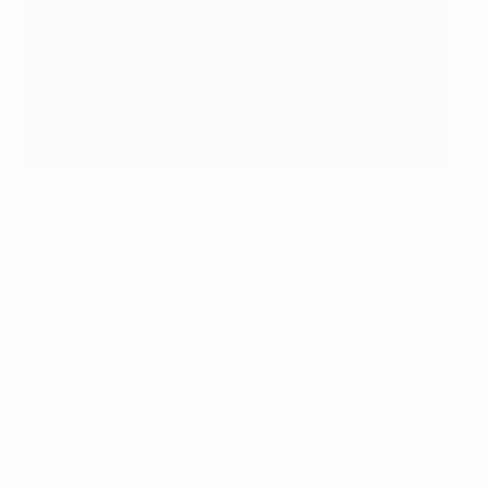
Anche il terzo centrocampista dell'undici titolare di
Slot, Ryan Gravenberch, ha attirato l'attenzione di
Benítez, che ha osservato che il suo posizionamento "è
stato difficile da controllare per il Real Madrid". Il
tecnico del Liverpool, Slot, ha parlato del connazionale,
autore di 21 pressioni, secondo in classifica con Mac
Allister.
Per quanto riguarda la prestazione complessiva del
Liverpool, Slot ha ritenuto che la pazienza sia stata
fondamentale soprattutto in un primo tempo in cui