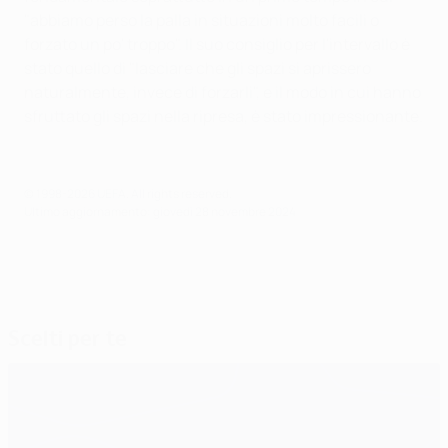
"abbiamo perso la palla in situazioni molto facili o
forzato un po' troppo". Il suo consiglio per l'intervallo è
stato quello di "lasciare che gli spazi si aprissero
naturalmente, invece di forzarli", e il modo in cui hanno
sfruttato gli spazi nella ripresa, è stato impressionante.
© 1998-2026 UEFA. All rights reserved.
Ultimo aggiornamento: giovedì 28 novembre 2024
Scelti per te