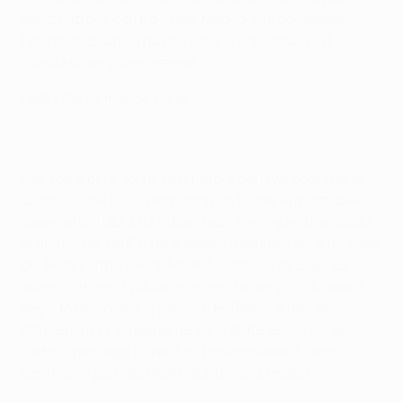
senza vittorie contro il Real Madrid e, al contempo,
hanno ottenuto la quinta vittoria consecutiva di
questa Champions League.
FedEx Performance Zone
Per ironia della sorte, l'allenatore del Liverpool in quel
successo del 2009 negli ottavi di finale, era l'attuale
osservatore UEFA Rafa Benìtez, che in questo articolo
di analisi per FedEx, ha spiegato il segreto del successo
dei Reds contro il Real Madrid, altro suo ex club. Lo
spagnolo ha individuato nei centrocampisti di casa il
segreto della vittoria per 2-0 dei Reds. "A fare la
differenza principalmente sono state le loro corse
dietro, i passaggi filtranti e i posizionamenti dietro i
centrocampisti del Real Madrid", ha spiegato.