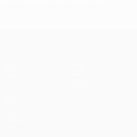
Il Barcellona sfugge alle marcature del Bayern
UEFA Champions League
Partite
Squadre
UEFA.tv
Notizie
Sorteggi
Storia
Giochi
Dettagli
Stat.
Store (club)
VISITA
ANCHE
UEFA.com
Fondazione
UEFA