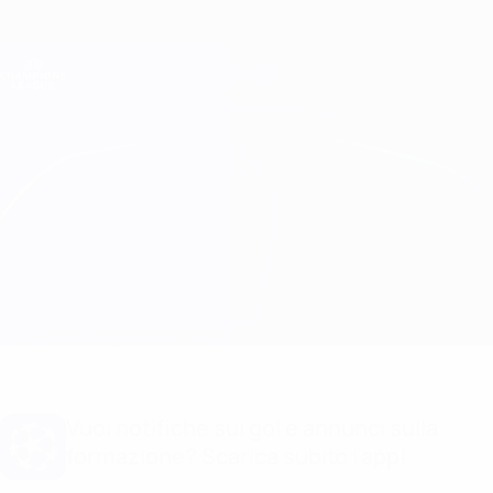
Passa
al
contenuto
Champions League Ufficiale
Scarica
principale
Risultati e Fantasy live
UEFA Champions League
B. Dortmund vs Bodø/Glimt Statistiche
Sommario
Aggiornamenti
Info partita
Vuoi notifiche sui gol e annunci sulla
formazione? Scarica subito l'app!