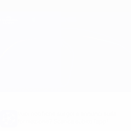
Passa
al
contenuto
Champions League Ufficiale
Scarica
principale
Risultati e Fantasy live
UEFA Champions League
Newcastle vs Benfica Statistiche
Sommario
Aggiornamenti
Info partita
Vuoi notifiche sui gol e annunci sulla
formazione? Scarica subito l'app!